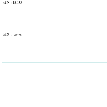
线路：18.162
线路：nxy.yc